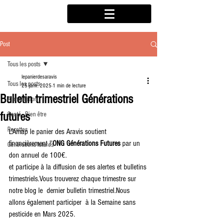
Post
Tous les posts
lepanierdesaravis
Tous les posts
25 janv. 2025
1 min de lecture
Bulletin trimestriel Générations
Alimentation
futures
Santé - Bien être
Recettes
L'Amap le panier des Aravis soutient 
financièrement l'
ONG Générations Futures
 par un 
Générations futures
don annuel de 100€.
et participe à la diffusion de ses alertes et bulletins 
trimestriels.Vous trouverez chaque trimestre sur 
notre blog le  dernier bulletin trimestriel.Nous 
allons également participer  à la Semaine sans 
pesticide en Mars 2025.