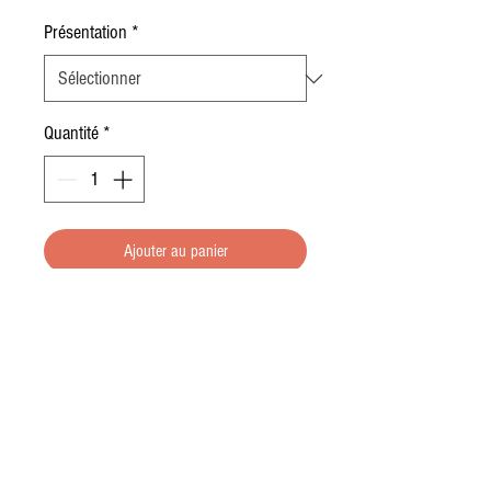
Présentation
*
Quantité
*
Ajouter au panier
Pinot Noir
Robe rouge élégante aux arômes
séducteurs de petits fruits rouges :
© 2023 par LE PANIER DES ARAVIS