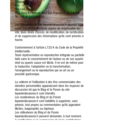
Hébergeur :
Wix
Wix.com Inc.
500 Terry A François Blvd San Francisco, CA 94158
Tél. : +1 415-639-9034.
Les utilisateurs du site lepanierdesaravis.fr peuvent faire
valoir, sur simple demande auprès du responsable du
site, leurs droits d'accès, de modification, de rectification
et de suppression des informations qu'ils sont amenés à
fournir.
Conformément à l'article L122-4 du Code de la Propriété
intellectuelle :
Toute représentation ou reproduction intégrale ou partielle
faite sans le consentement de l'auteur ou de ses ayants
droit ou ayants cause est illicite. Il en est de même pour
la traduction, l'adaptation ou la transformation,
l'arrangement ou la reproduction par un art ou un
procédé quelconque.
La collecte et l'utilisation à des fins commerciales des
données personnelles apparaissant dans les espaces de
discussion tel que le Blog et le Forum du site
lepanierdesaravis.fr sont interdits.
Les modérateurs du Blog et du Forum
lepanierdesaravis.fr sont habilités à supprimer, sans
préavis, tout propos ou commentaires qu'ils jugeraient
illicites, inappropriés ou injurieux.
Les utilisateurs du Blog et du Forum
lepanierdesaravis.fr peuvent demander, à tout moment,
la rectification ou la suppression de leurs contributions
qui ont été diffusées.