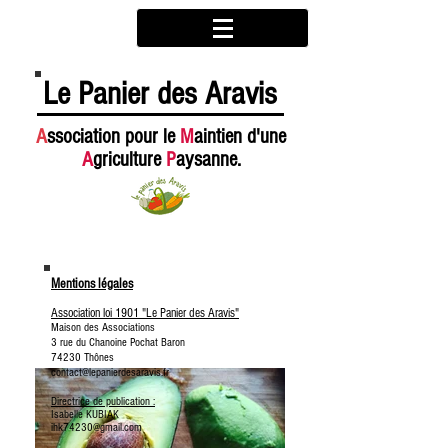
Le Panier des Aravis
A
ssociation pour le
M
aintien d'une
A
griculture
P
aysanne.
Mentions légales
Association loi 1901 "Le Panier des Aravis"
Maison des Associations
3 rue du Chanoine Pochat Baron
74230 Thônes
contact@lepanierdesaravis.fr
Directrice de publication :
Isabelle KUBIAK
ihk74230@gmail.com