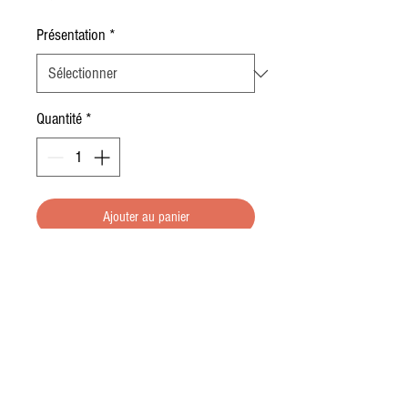
Présentation
*
Quantité
*
Ajouter au panier
Frais et aromatique
Fontaine à vin
100 % Chardonnay.
Très aromatique, floral sur la