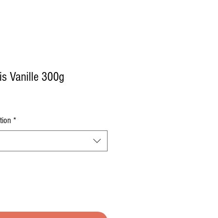
is Vanille 300g
tion
*