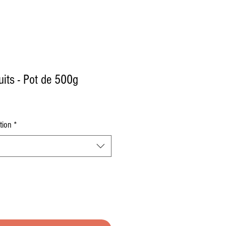
uits - Pot de 500g
tion
*