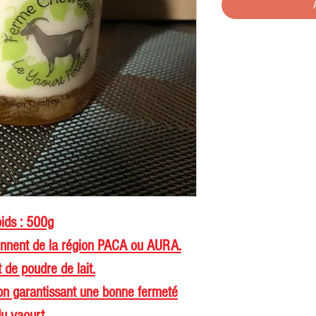
ids : 500g
iennent de la région PACA ou AURA.
 de poudre de lait.
on garantissant une bonne fermeté
u yaourt.