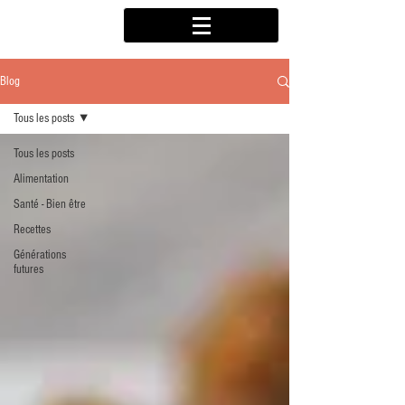
Blog
Tous les posts
Tous les posts
Alimentation
Santé - Bien être
Recettes
Générations
futures